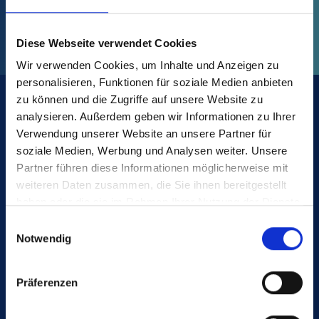
Diese Webseite verwendet Cookies
Wir verwenden Cookies, um Inhalte und Anzeigen zu
personalisieren, Funktionen für soziale Medien anbieten
zu können und die Zugriffe auf unsere Website zu
analysieren. Außerdem geben wir Informationen zu Ihrer
Suivez-
Verwendung unserer Website an unsere Partner für
www.poeppelmann.com
nous
soziale Medien, Werbung und Analysen weiter. Unsere
Partner führen diese Informationen möglicherweise mit
weiteren Daten zusammen, die Sie ihnen bereitgestellt
haben oder die sie im Rahmen Ihrer Nutzung der Dienste
gesammelt haben.
Einwilligungsauswahl
Notwendig
Plastiques Pöppelmann France
S.A.S.
Präferenzen
3 rue Robert Schuman, B.P. 87
68172 Rixheim Cedex