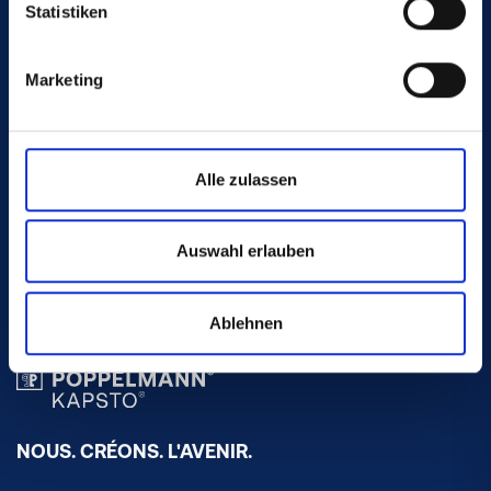
Statistiken
France
Marketing
Conseils d'application :
Alle zulassen
+33 3 89 63 33 13
kapsto-fr@poeppelmann.com
Auswahl erlauben
Ablehnen
NOUS. CRÉONS. L'AVENIR.