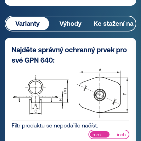
Varianty
Výhody
Ke stažení na
Najděte správný ochranný prvek pro
své GPN 640:
Filtr produktu se nepodařilo načíst.
mm
inch