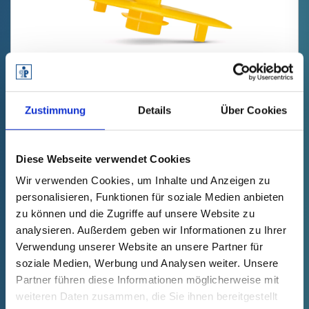
GPN 640 HD 3/4 PE-LLD, žlutá
Zustimmung
Details
Über Cookies
Technické údaje
Obj. č.
blednout
64035870000
Jednotková cena
Výběr
Diese Webseite verwendet Cookies
zdarma
Ukázka
Koupit
Wir verwenden Cookies, um Inhalte und Anzeigen zu
Množství (kusy)
personalisieren, Funktionen für soziale Medien anbieten
zu können und die Zugriffe auf unsere Website zu
analysieren. Außerdem geben wir Informationen zu Ihrer
Verwendung unserer Website an unsere Partner für
soziale Medien, Werbung und Analysen weiter. Unsere
Partner führen diese Informationen möglicherweise mit
weiteren Daten zusammen, die Sie ihnen bereitgestellt