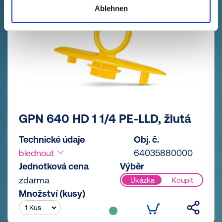
Ablehnen
GPN 640 HD 1 1/4 PE-LLD, žlutá
Technické údaje
Obj. č.
blednout
64035880000
Jednotková cena
Výběr
zdarma
Ukázka
Koupit
Množství (kusy)