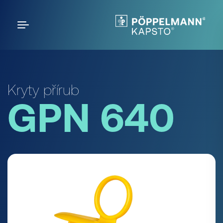
Kryty přírub
GPN 640