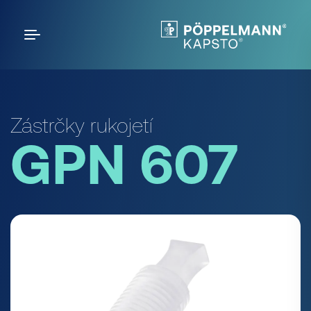
Zástrčky rukojetí
GPN 607