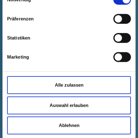
Präferenzen
Statistiken
Marketing
GPN 607 / 1214 SI, přírodní
Technické údaje
Obj. č.
Alle zulassen
blednout
60712140000
Jednotková cena
Výběr
Auswahl erlauben
zdarma
Ukázka
Koupit
Množství (kusy)
Ablehnen