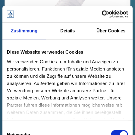
Zustimmung
Details
Über Cookies
GPN 607 / 1012 SI, přírodní
Diese Webseite verwendet Cookies
Wir verwenden Cookies, um Inhalte und Anzeigen zu
Technické údaje
Obj. č.
personalisieren, Funktionen für soziale Medien anbieten
blednout
60710120000
zu können und die Zugriffe auf unsere Website zu
Jednotková cena
Výběr
analysieren. Außerdem geben wir Informationen zu Ihrer
zdarma
Verwendung unserer Website an unsere Partner für
Ukázka
Koupit
soziale Medien, Werbung und Analysen weiter. Unsere
Množství (kusy)
Partner führen diese Informationen möglicherweise mit
weiteren Daten zusammen, die Sie ihnen bereitgestellt
haben oder die sie im Rahmen Ihrer Nutzung der Dienste
gesammelt haben.
Einwilligungsauswahl
Notwendig