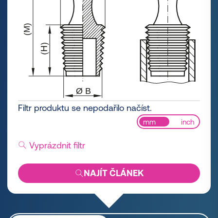
Filtr produktu se nepodařilo načíst.
mm
inch
Vyprázdnit filtr
NAJÍT ČLÁNEK