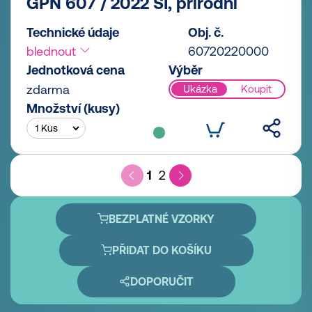
GPN 607 / 2022 SI, přírodní
Technické údaje
Obj. č.
blednout
60720220000
Jednotková cena
Výběr
zdarma
Ukázka
Koupit
Množství (kusy)
1
2
BEZPLATNÉ VZORKY
PŘIDAT DO KOŠÍKU
DOPORUČIT