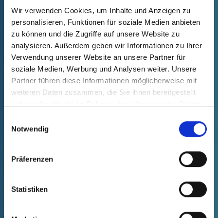
Wir verwenden Cookies, um Inhalte und Anzeigen zu
personalisieren, Funktionen für soziale Medien anbieten
zu können und die Zugriffe auf unsere Website zu
GPN 212
analysieren. Außerdem geben wir Informationen zu Ihrer
Koncové krytky
Verwendung unserer Website an unsere Partner für
vedení
soziale Medien, Werbung und Analysen weiter. Unsere
Partner führen diese Informationen möglicherweise mit
weiteren Daten zusammen, die Sie ihnen bereitgestellt
haben oder die sie im Rahmen Ihrer Nutzung der Dienste
gesammelt haben.
Einwilligungsauswahl
Notwendig
GPN 215
Krytky s úchytkami
Präferenzen
Statistiken
GPN 220