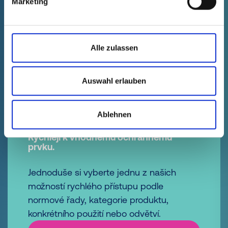
Marketing
Koncové krytky
vedení
Alle zulassen
Auswahl erlauben
1
2
3
4
5
14
...
Ablehnen
Rychleji k vhodnému ochrannému
prvku.
Jednoduše si vyberte jednu z našich
možností rychlého přístupu podle
normové řady, kategorie produktu,
konkrétního použití nebo odvětví.