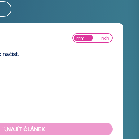
mm
inch
 načíst.
NAJÍT ČLÁNEK