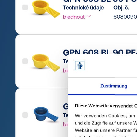
Technické údaje
Obj. č.
blednout
6080090
GPN 608 BL 90 PE-
Technické údaje
Obj. č.
blednout
6080090
Zustimmung
GPN 608 BL 100 P
Diese Webseite verwendet 
Technické údaje
Obj. č.
Wir verwenden Cookies, um I
und die Zugriffe auf unsere 
blednout
6080100
Website an unsere Partner fü