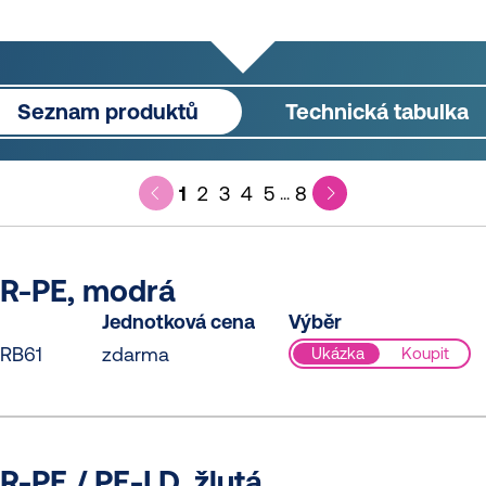
Seznam produktů
Technická tabulka
1
2
3
4
5
8
...
R-PE, modrá
Jednotková cena
Výběr
RB61
zdarma
Ukázka
Koupit
-PE / PE-LD, žlutá