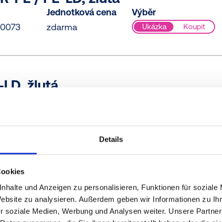
Jednotková cena
Výběr
0073
zdarma
Ukázka
Koupit
LD, žlutá
Jednotková cena
Výběr
0000
zdarma
Ukázka
Koupit
Details
CR-PE, modrá
Cookies
Jednotková cena
Výběr
nhalte und Anzeigen zu personalisieren, Funktionen für soziale
Website zu analysieren. Außerdem geben wir Informationen zu I
RB61
zdarma
Ukázka
Koupit
r soziale Medien, Werbung und Analysen weiter. Unsere Partner