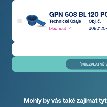
GPN 608 BL 120 P
Technické údaje
Obj. č.
blednout
6080120
BEZPLATNÉ 
Mohly by vás také zajímat ty