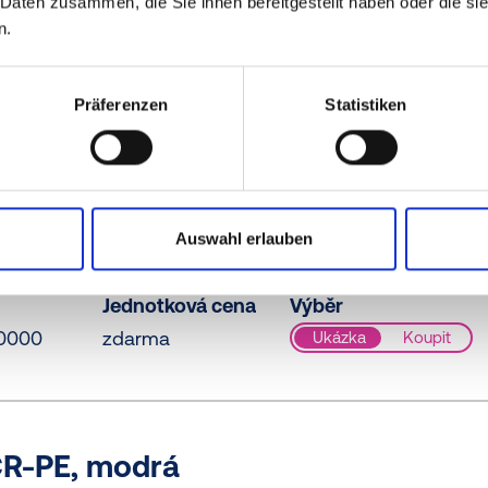
 Daten zusammen, die Sie ihnen bereitgestellt haben oder die s
n.
R-PE / PE-LD, žlutá
Präferenzen
Statistiken
Jednotková cena
Výběr
0073
zdarma
Ukázka
Koupit
Auswahl erlauben
-LD, žlutá
Jednotková cena
Výběr
0000
zdarma
Ukázka
Koupit
CR-PE, modrá