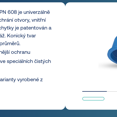
PN 608 je univerzálně
hrání otvory, vnitřní
úchytky je patentován a
ž. Konický tvar
 průměrů.
vnější ochranu
ve speciálních čistých
varianty vyrobené z