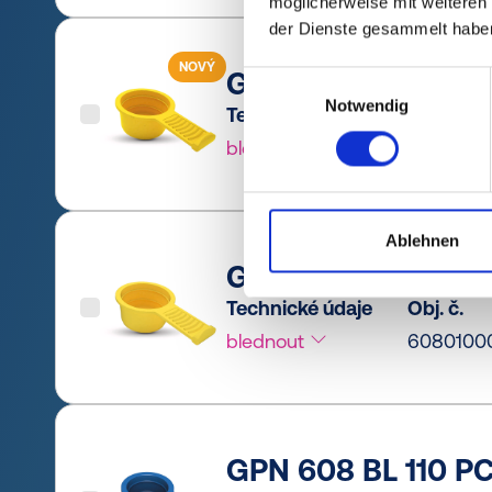
möglicherweise mit weiteren
der Dienste gesammelt habe
NOVÝ
GPN 608 BL 100 PC
Einwilligungsauswahl
Notwendig
Technické údaje
Obj. č.
blednout
6080100
Ablehnen
GPN 608 BL 100 PE
Technické údaje
Obj. č.
blednout
6080100
GPN 608 BL 110 P