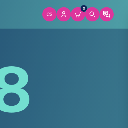
0
CS
8