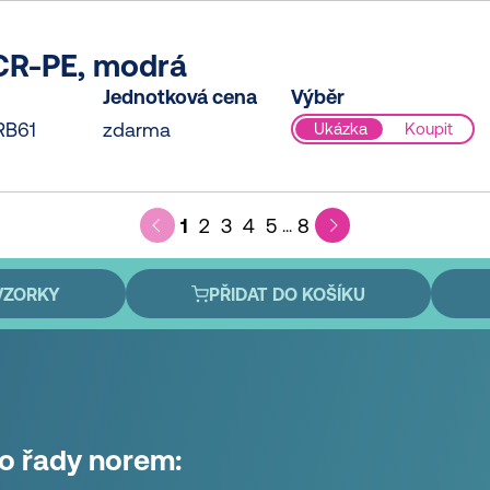
CR-PE, modrá
Jednotková cena
Výběr
RB61
zdarma
Ukázka
Koupit
1
2
3
4
5
8
...
VZORKY
PŘIDAT DO KOŠÍKU
to řady norem: