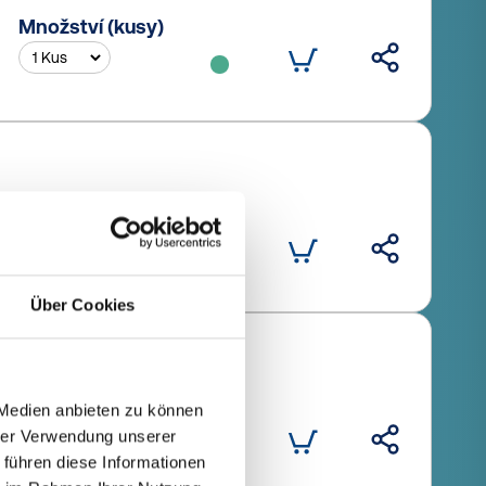
Množství (kusy)
Množství (kusy)
Über Cookies
Množství (kusy)
 Medien anbieten zu können
hrer Verwendung unserer
 führen diese Informationen