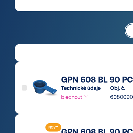
GPN 608 BL 90 PC
Technické údaje
Obj. č.
blednout
6080090
NOVÝ
GPN 608 BL 90 PCR