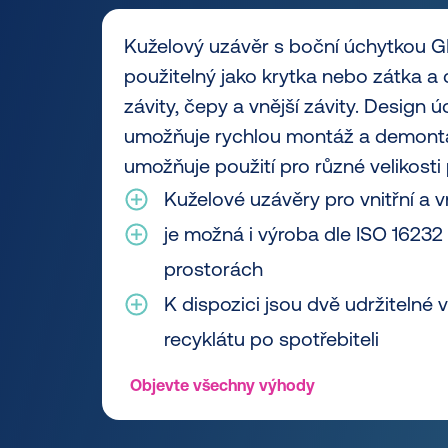
Kuželový uzávěr s boční úchytkou G
použitelný jako krytka nebo zátka a c
závity, čepy a vnější závity. Design 
umožňuje rychlou montáž a demontá
umožňuje použití pro různé velikosti
Kuželové uzávěry pro vnitřní a 
je možná i výroba dle ISO 16232 
prostorách
K dispozici jsou dvě udržitelné 
recyklátu po spotřebiteli
Objevte všechny výhody