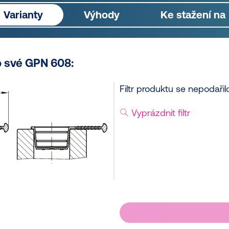
Varianty
Výhody
Ke stažení na
o své GPN 608:
Filtr produktu se nepodařilo
Vyprázdnit filtr