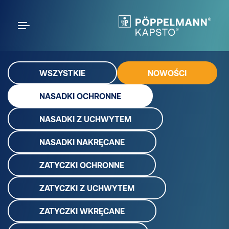
WSZYSTKIE
NOWOŚCI
NASADKI OCHRONNE
NASADKI Z UCHWYTEM
NASADKI NAKRĘCANE
ZATYCZKI OCHRONNE
ZATYCZKI Z UCHWYTEM
ZATYCZKI WKRĘCANE