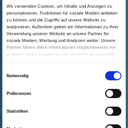
Wir verwenden Cookies, um Inhalte und Anzeigen zu
GPN 242 PCR-
personalisieren, Funktionen für soziale Medien anbieten
zu können und die Zugriffe auf unsere Website zu
PE, blue
analysieren. Außerdem geben wir Informationen zu Ihrer
Nasadki
Verwendung unserer Website an unsere Partner für
uszczelniające
soziale Medien, Werbung und Analysen weiter. Unsere
wtyków VDA
Partner führen diese Informationen möglicherweise mit
weiteren Daten zusammen, die Sie ihnen bereitgestellt
haben oder die sie im Rahmen Ihrer Nutzung der Dienste
gesammelt haben.
Einwilligungsauswahl
Notwendig
GPN 250
Nasadki ochronne rur
Präferenzen
Statistiken