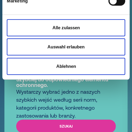
Marketing
GPN 255
Nasadki ochronne
Alle zulassen
Auswahl erlauben
1
2
3
4
5
6
Ablehnen
Szybciej do odpowiedniego elementu
ochronnego.
Wystarczy wybrać jedno z naszych
szybkich wejść według serii norm,
kategorii produktów, konkretnego
zastosowania lub branży.
SZUKAJ