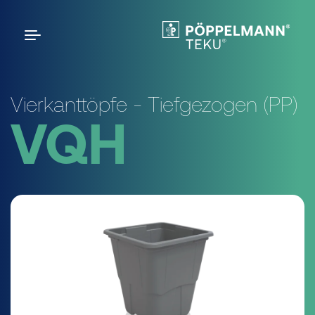
Vierkanttöpfe - Tiefgezogen (PP)
VQH