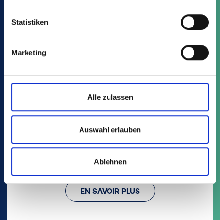
Statistiken
Marketing
Alle zulassen
VQF
Auswahl erlauben
7 Article
Godets – Pots carrés offline (PP)
Ablehnen
EN SAVOIR PLUS