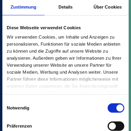
Zustimmung
Details
Über Cookies
Variantes
Avantages
Téléchargements
Diese Webseite verwendet Cookies
Wir verwenden Cookies, um Inhalte und Anzeigen zu
Trouvez l'article qui vous convient
personalisieren, Funktionen für soziale Medien anbieten
zu können und die Zugriffe auf unsere Website zu
parmi les VQH:
analysieren. Außerdem geben wir Informationen zu Ihrer
Verwendung unserer Website an unsere Partner für
soziale Medien, Werbung und Analysen weiter. Unsere
Partner führen diese Informationen möglicherweise mit
weiteren Daten zusammen, die Sie ihnen bereitgestellt
haben oder die sie im Rahmen Ihrer Nutzung der Dienste
gesammelt haben.
Einwilligungsauswahl
Cela pourrait également vous
Notwendig
intéresser :
Präferenzen