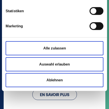
Statistiken
Marketing
Alle zulassen
MCI - IML
Auswahl erlauben
3 Article
Conteneurs 5° avec étiquette In-Mould-Labelling
Ablehnen
EN SAVOIR PLUS