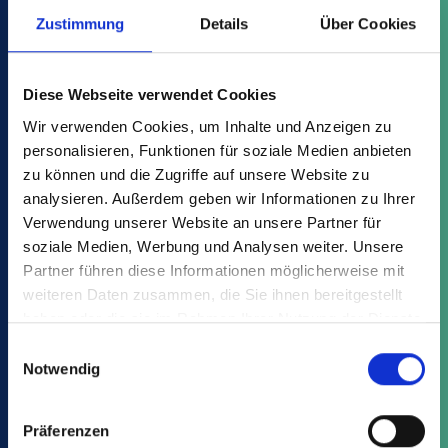
Zustimmung
Details
Über Cookies
Variantes
Avantages
Téléchargements
Diese Webseite verwendet Cookies
Wir verwenden Cookies, um Inhalte und Anzeigen zu
Trouvez l'article qui vous convient
personalisieren, Funktionen für soziale Medien anbieten
zu können und die Zugriffe auf unsere Website zu
parmi les MCD:
analysieren. Außerdem geben wir Informationen zu Ihrer
Verwendung unserer Website an unsere Partner für
soziale Medien, Werbung und Analysen weiter. Unsere
Partner führen diese Informationen möglicherweise mit
weiteren Daten zusammen, die Sie ihnen bereitgestellt
haben oder die sie im Rahmen Ihrer Nutzung der Dienste
gesammelt haben.
Einwilligungsauswahl
Cela pourrait également vous
Notwendig
intéresser :
Präferenzen