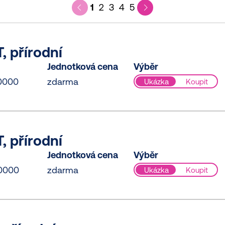
1
2
3
4
5
, přírodní
Jednotková cena
Výběr
0000
zdarma
Ukázka
Koupit
, přírodní
Jednotková cena
Výběr
0000
zdarma
Ukázka
Koupit