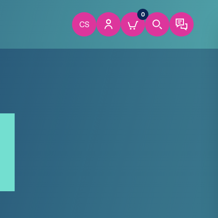
0
CS
1