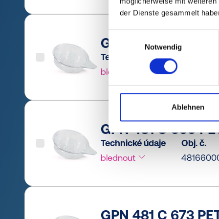
möglicherweise mit weiteren
der Dienste gesammelt habe
Einwilligungsauswahl
GPN 481 C 648 PET
Notwendig
Technické údaje
Obj. č.
blednout
4816480
Ablehnen
GPN 481 C 660 PET
Technické údaje
Obj. č.
blednout
4816600
GPN 481 C 673 PET