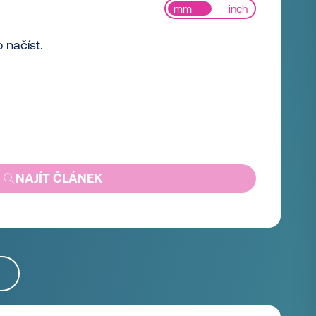
mm
inch
 načíst.
NAJÍT ČLÁNEK