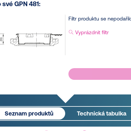
 své GPN 481:
Filtr produktu se nepodařilo
Vyprázdnit filtr
Seznam produktů
Technická tabulka