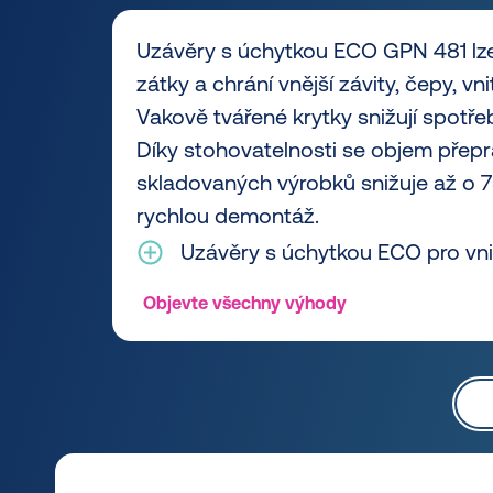
Uzávěry s úchytkou ECO GPN 481 lze
zátky a chrání vnější závity, čepy, vni
Vakově tvářené krytky snižují spotře
Díky stohovatelnosti se objem přep
skladovaných výrobků snižuje až o 
rychlou demontáž.
Uzávěry s úchytkou ECO pro vnit
Objevte všechny výhody