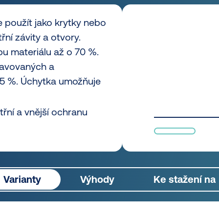
 použít jako krytky nebo
třní závity a otvory.
bu materiálu až o 70 %.
ravovaných a
75 %. Úchytka umožňuje
řní a vnější ochranu
Varianty
Výhody
Ke stažení na