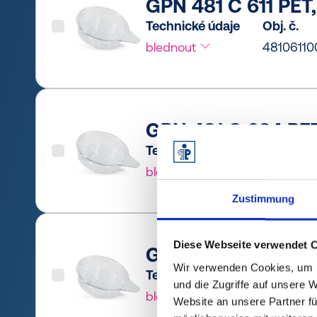
GPN 481 C 611 PET,
Technické údaje
Obj. č.
blednout
48106110
GPN 481 C 624 PET
Technické údaje
Obj. č.
blednout
4810624
Zustimmung
Diese Webseite verwendet 
GPN 481 C 635 PET
Wir verwenden Cookies, um I
Technické údaje
Obj. č.
und die Zugriffe auf unsere 
blednout
4810635
Website an unsere Partner fü