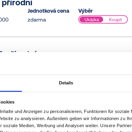
 přírodní
Jednotková cena
Výběr
000
zdarma
Ukázka
Koupit
, přírodní
Jednotková cena
Výběr
0000
zdarma
Ukázka
Koupit
Details
Cookies
, přírodní
nhalte und Anzeigen zu personalisieren, Funktionen für soziale
Jednotková cena
Výběr
Website zu analysieren. Außerdem geben wir Informationen zu I
0000
zdarma
Ukázka
Koupit
r soziale Medien, Werbung und Analysen weiter. Unsere Partner