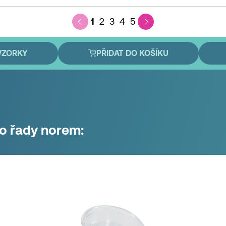
1
2
3
4
5
VZORKY
PŘIDAT DO KOŠÍKU
to řady norem: