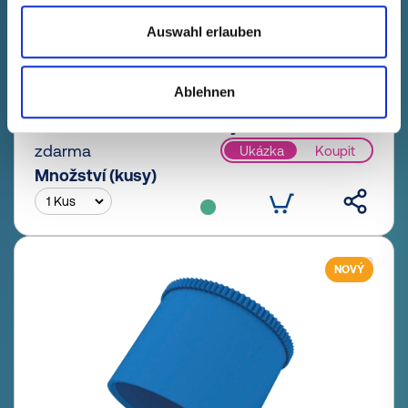
Auswahl erlauben
GPN 200 Z 5 X 20 PE-LD, přírodní
Technické údaje
Obj. č.
Ablehnen
blednout
20005200000
Jednotková cena
Výběr
zdarma
Ukázka
Koupit
Množství (kusy)
NOVÝ