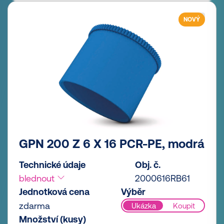
NOVÝ
GPN 200 Z 6 X 16 PCR-PE, modrá
Technické údaje
Obj. č.
blednout
2000616RB61
Jednotková cena
Výběr
zdarma
Ukázka
Koupit
Množství (kusy)