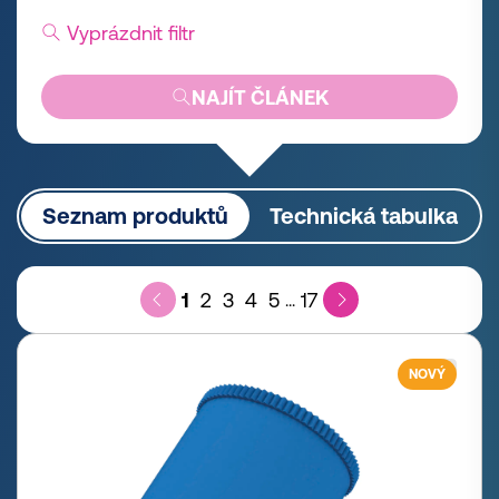
Vyprázdnit filtr
NAJÍT ČLÁNEK
Seznam produktů
Technická tabulka
1
2
3
4
5
17
...
NOVÝ