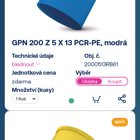
GPN 200 Z 5 X 13 PCR-PE, modrá
Technické údaje
Obj. č.
blednout
2000513RB61
Jednotková cena
Výběr
zdarma
Ukázka
Koupit
Množství (kusy)
NOVÝ