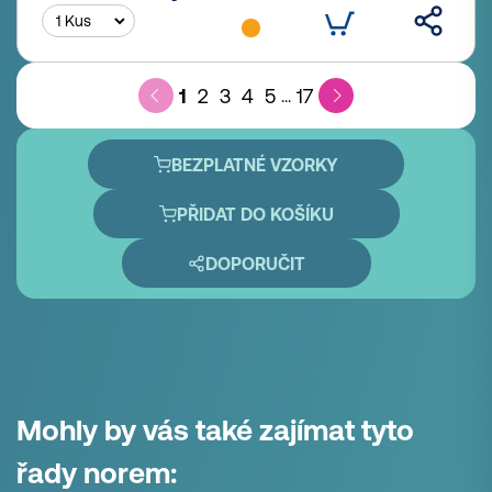
1
2
3
4
5
17
...
BEZPLATNÉ VZORKY
PŘIDAT DO KOŠÍKU
DOPORUČIT
Mohly by vás také zajímat tyto
řady norem: