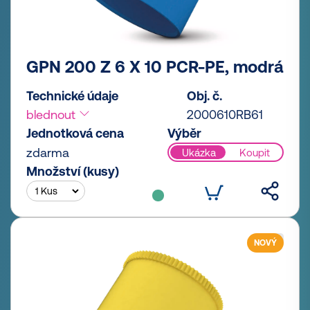
GPN 200 Z 6 X 10 PCR-PE, modrá
Technické údaje
Obj. č.
blednout
2000610RB61
Jednotková cena
Výběr
zdarma
Ukázka
Koupit
Množství (kusy)
NOVÝ