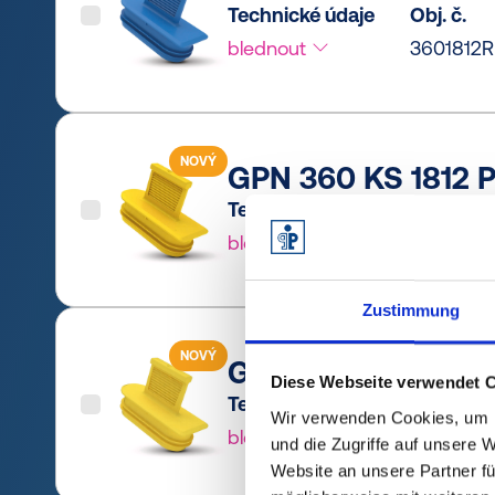
Technické údaje
Obj. č.
blednout
3601812R
NOVÝ
GPN 360 KS 1812 P
Technické údaje
Obj. č.
blednout
36018120
Zustimmung
NOVÝ
GPN 360 KS 1812 P
Diese Webseite verwendet 
Technické údaje
Obj. č.
Wir verwenden Cookies, um I
blednout
3601812
und die Zugriffe auf unsere 
Website an unsere Partner fü