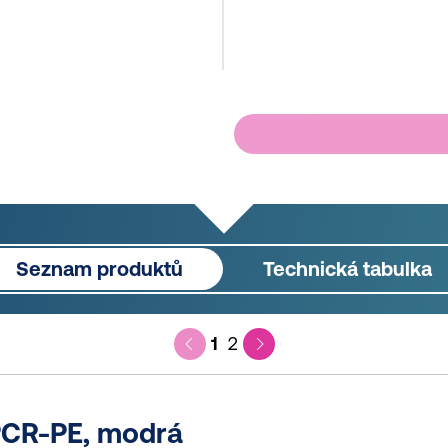
Seznam produktů
Technická tabulka
1
2
PCR-PE, modrá