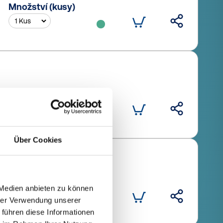
Množství (kusy)
Množství (kusy)
Über Cookies
Množství (kusy)
 Medien anbieten zu können
hrer Verwendung unserer
 führen diese Informationen