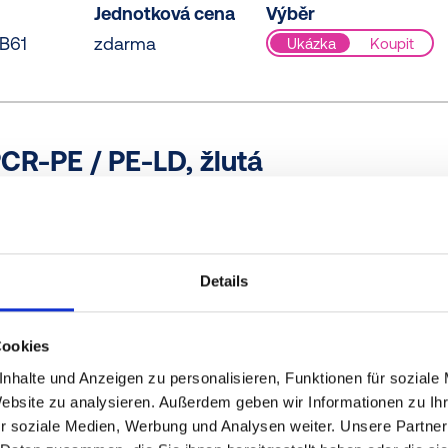
Jednotková cena
Výběr
B61
zdarma
Ukázka
Koupit
CR-PE / PE-LD, žlutá
Jednotková cena
Výběr
073
zdarma
Ukázka
Koupit
Details
E-LLD, žlutá
Cookies
Jednotková cena
Výběr
nhalte und Anzeigen zu personalisieren, Funktionen für soziale
0000
zdarma
Ukázka
Koupit
Website zu analysieren. Außerdem geben wir Informationen zu I
r soziale Medien, Werbung und Analysen weiter. Unsere Partner