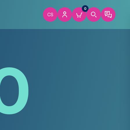
0
CS
0