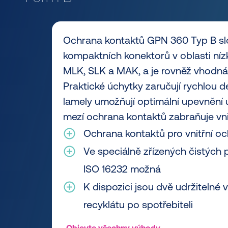
Ochrana kontaktů GPN 360 Typ B slo
kompaktních konektorů v oblasti nízk
MLK, SLK a MAK, a je rovněž vhodná 
Praktické úchytky zaručují rychlou
lamely umožňují optimální upevnění 
mezí ochrana kontaktů zabraňuje vnik
Ochrana kontaktů pro vnitřní o
Ve speciálně zřízených čistých 
ISO 16232 možná
K dispozici jsou dvě udržitelné 
recyklátu po spotřebiteli