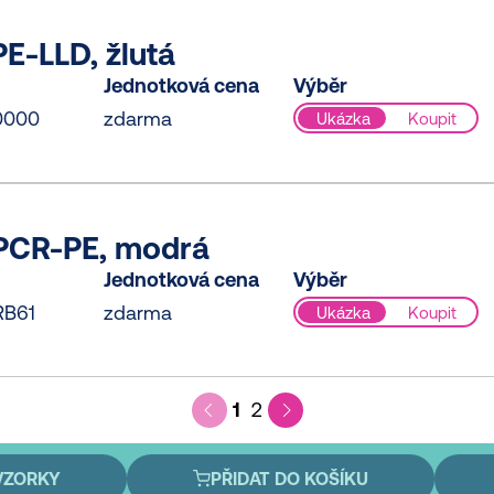
E-LLD, žlutá
Jednotková cena
Výběr
0000
zdarma
Ukázka
Koupit
PCR-PE, modrá
Jednotková cena
Výběr
RB61
zdarma
Ukázka
Koupit
1
2
VZORKY
PŘIDAT DO KOŠÍKU