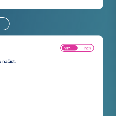
mm
inch
 načíst.