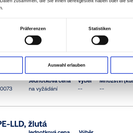
 Daten zusammen, die Sie ihnen bereitgestellt haben oder die s
n.
 PCR-PE, modrá
Jednotková cena
Výběr
Množství (ku
Präferenzen
Statistiken
2RB61
na vyžádání
--
--
Auswahl erlauben
PCR-PE / PE-LD, žlutá
Jednotková cena
Výběr
Množství (ku
20073
na vyžádání
--
--
E-LLD, žlutá
Jednotková cena
Výběr