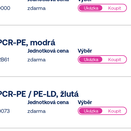
0000
zdarma
Ukázka
Koupit
PCR-PE, modrá
Jednotková cena
Výběr
RB61
zdarma
Ukázka
Koupit
CR-PE / PE-LD, žlutá
Jednotková cena
Výběr
0073
zdarma
Ukázka
Koupit