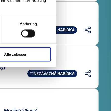
ie im Rahmen Ihrer Nutzung
sy)
Marketing
NEZÁVAZNÁ NABÍDKA
Alle zulassen
sy)
NEZÁVAZNÁ NABÍDKA
Množství (kusy)