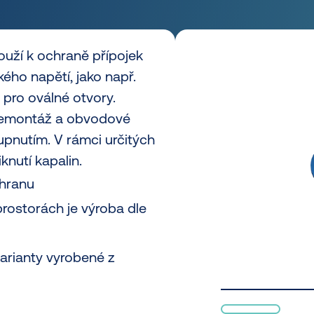
uží k ochraně přípojek
ého napětí, jako např.
pro oválné otvory.
 demontáž a obvodové
upnutím. V rámci určitých
nutí kapalin.
chranu
prostorách je výroba dle
varianty vyrobené z