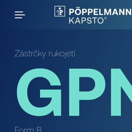
Zástrčky rukojetí
GP
Form B