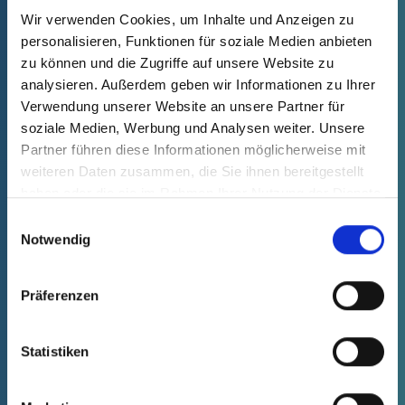
Wir verwenden Cookies, um Inhalte und Anzeigen zu
personalisieren, Funktionen für soziale Medien anbieten
zu können und die Zugriffe auf unsere Website zu
GPN 212
analysieren. Außerdem geben wir Informationen zu Ihrer
Koncové krytky
Verwendung unserer Website an unsere Partner für
vedení
soziale Medien, Werbung und Analysen weiter. Unsere
Partner führen diese Informationen möglicherweise mit
weiteren Daten zusammen, die Sie ihnen bereitgestellt
haben oder die sie im Rahmen Ihrer Nutzung der Dienste
gesammelt haben.
Einwilligungsauswahl
Notwendig
GPN 215
Krytky s úchytkami
Präferenzen
Statistiken
GPN 220