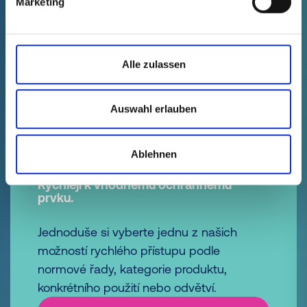
Marketing
Koncové krytky
vedení
Alle zulassen
Auswahl erlauben
1
2
3
4
5
14
...
Ablehnen
Rychleji k vhodnému ochrannému
prvku.
Jednoduše si vyberte jednu z našich
možností rychlého přístupu podle
normové řady, kategorie produktu,
konkrétního použití nebo odvětví.